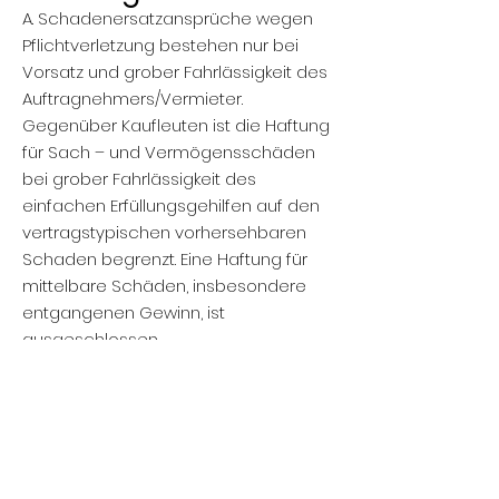
A. Schadenersatzansprüche wegen
Pflichtverletzung bestehen nur bei
Vorsatz und grober Fahrlässigkeit des
Auftragnehmers/Vermieter.
Gegenüber Kaufleuten ist die Haftung
für Sach – und Vermögensschäden
bei grober Fahrlässigkeit des
einfachen Erfüllungsgehilfen auf den
vertragstypischen vorhersehbaren
Schaden begrenzt. Eine Haftung für
mittelbare Schäden, insbesondere
entgangenen Gewinn, ist
ausgeschlossen.
B. Der Auftragnehmer/Vermieter
haftet nicht für die Beschädigung der
Werbemittel durch Dritte oder durch
höhere Gewalt. Offensichtliche
Mängel sind sofort, spätestens jedoch